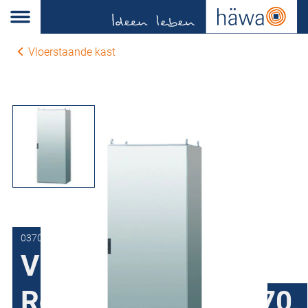
Vloerstaande kast
0370-6010-40-00
Vloerstaande kast
Roestvaststaal H370,