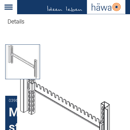
Details
0396-0009-40-00
Montagesysteem
standaard voor