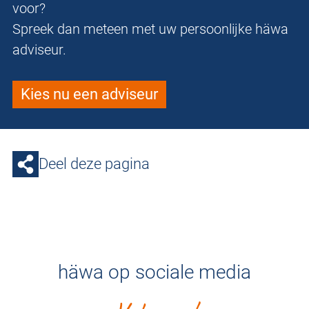
voor?
Spreek dan meteen met uw persoonlijke häwa
adviseur.
Kies nu een adviseur
Deel deze pagina
häwa op sociale media