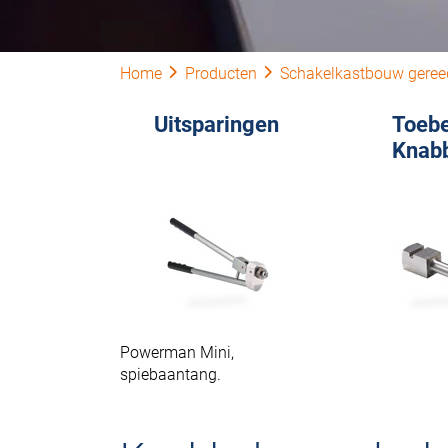
Home
Producten
Schakelkastbouw gere
Uitsparingen
Toeb
Knab
Powerman Mini,
spiebaantang.