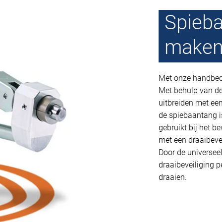
Spieba
maken
Met onze handbed
Met behulp van de
uitbreiden met ee
de spiebaantang i
gebruikt bij het b
met een draaibeve
Door de universeel
draaibeveiliging p
draaien.