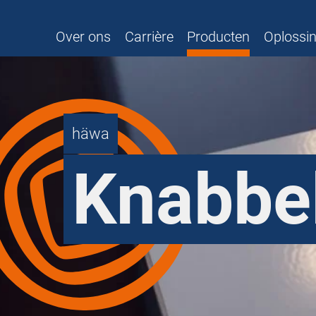
Over ons
Carrière
Producten
Oplossi
häwa
Knabbe