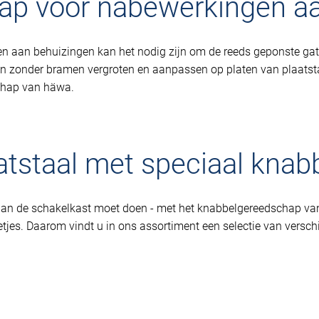
p voor nabewerkingen aa
en aan behuizingen kan het nodig zijn om de reeds geponste gate
 zonder bramen vergroten en aanpassen op platen van plaatsta
chap van häwa.
atstaal met speciaal kna
u aan de schakelkast moet doen - met het knabbelgereedschap va
jes. Daarom vindt u in ons assortiment een selectie van versc