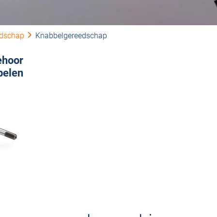
edschap
Knabbelgereedschap
ehoor
belen