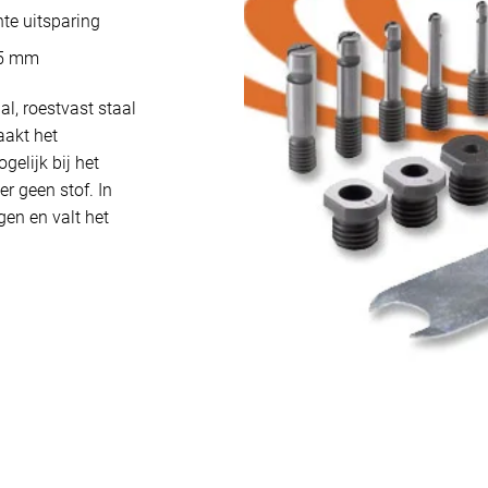
te uitsparing
,5 mm
l, roestvast staal
akt het
elijk bij het
er geen stof. In
gen en valt het