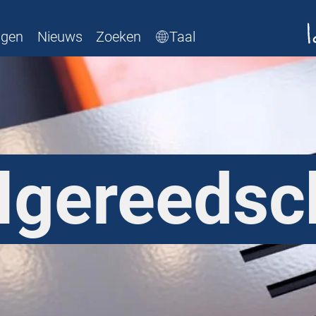
ngen
Nieuws
Zoeken
Taal
lgereedsc