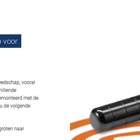
 voor
edschap, vooral
hillende
emonteerd met de
u de volgende
groten naar