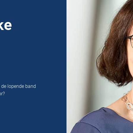
ke
n de lopende band
or?