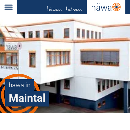
häwa in
Maintal