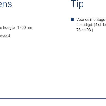
ens
Tip
Voor de montage i
benodigd. (4 st. 
or hoogte : 1800 mm
73 en 93.)
iveerd