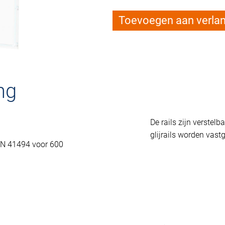
Toevoegen aan verlang
ng
De rails zijn verstel
glijrails worden vast
IN 41494 voor 600