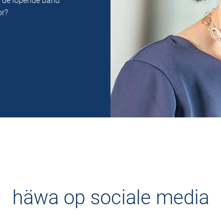
n de lopende band
or?
häwa op sociale media