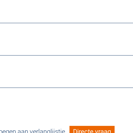
egen aan verlanglijstje
Directe vraag