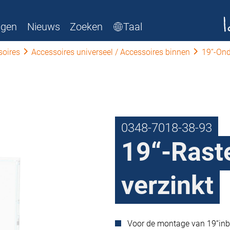
ngen
Nieuws
Zoeken
Taal
soires
Accessoires universeel / Accessoires binnen
19“-Ond
0348-7018-38-93
19“-Raste
verzinkt
Voor de montage van 19“in