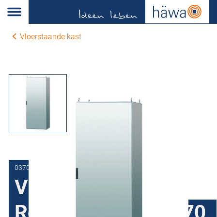
Vloerstaande kast
0370-6018-50-00
Vloerstaande kast
Roestvaststaal H370,