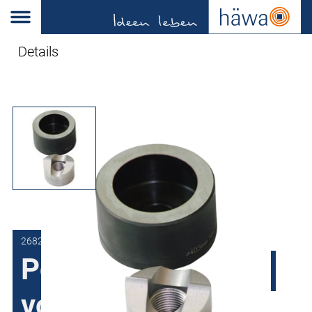
Details
2682-0818-60-25
Ponsen Plus "RVS"
voor trekas ø 11,1