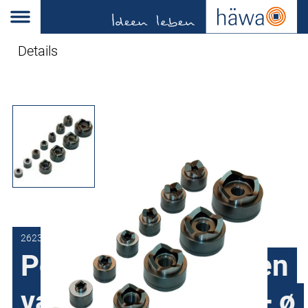
Details
2623-7812-60-00
Ponsset met ponsen
van PG7 tot PG48 + ø