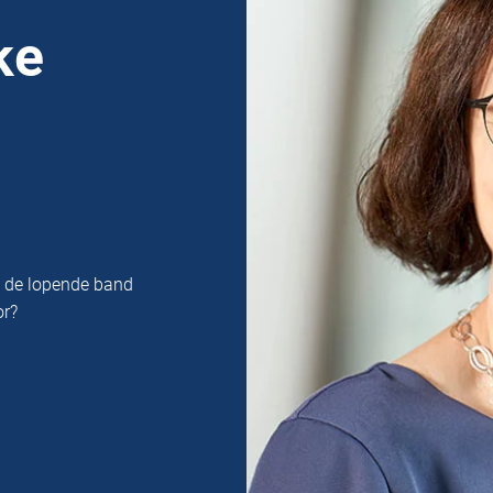
ke
n de lopende band
or?