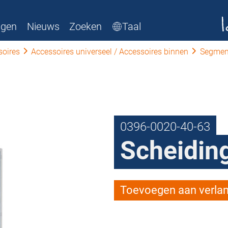
ngen
Nieuws
Zoeken
Taal
soires
Accessoires universeel / Accessoires binnen
Segmen
0396-0020-40-63
Scheidin
Toevoegen aan verlang