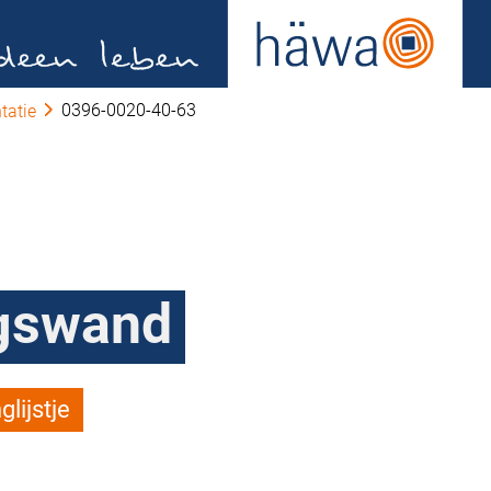
0396-0020-40-63
tatie
gswand
lijstje