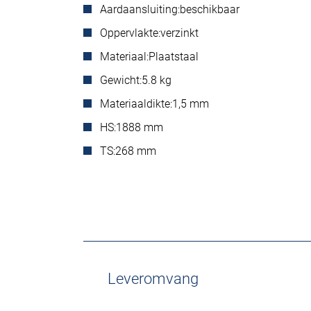
Aardaansluiting:
beschikbaar
Oppervlakte:
verzinkt
Materiaal:
Plaatstaal
Gewicht:
5.8 kg
Materiaaldikte:
1,5 mm
HS:
1888 mm
TS:
268 mm
Leveromvang