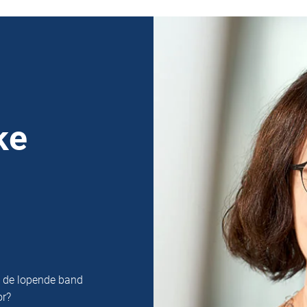
ke
n de lopende band
or?