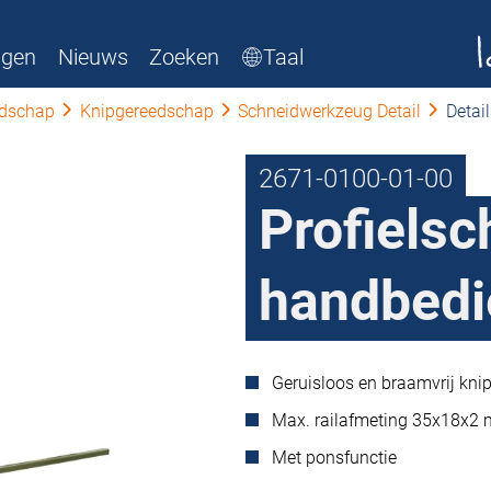
ngen
Nieuws
Zoeken
Taal
edschap
Knipgereedschap
Schneidwerkzeug Detail
Detai
2671-0100-01-00
Profiels
handbedi
Geruisloos en braamvrij kni
Max. railafmeting 35x18x2
Met ponsfunctie