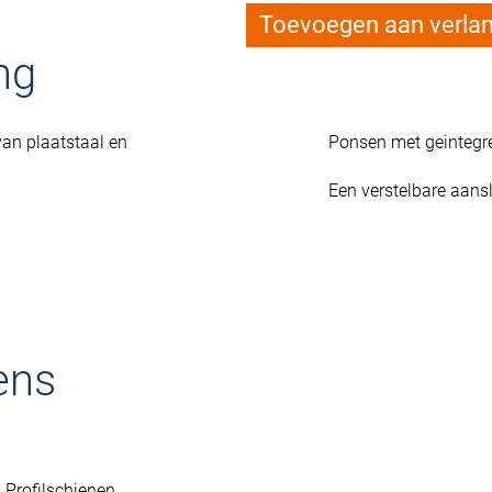
Toevoegen aan verlang
ng
an plaatstaal en
Ponsen met geintegr
Een verstelbare aansl
ens
 Profilschienen