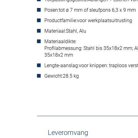
Posen:
tot ø 7 mm of sleufpons 6,3 x 9 mm
Productfamilie:
voor werkplaatsuitrusting
Materiaal:
Stahl, Alu
Materiaaldikte:
Profilabmessung: Stahl bis 35x18x2 mm; A
35x18x2 mm
Lengte-aanslag:
voor knippen: traploos ver
Gewicht:
28.5 kg
Leveromvang