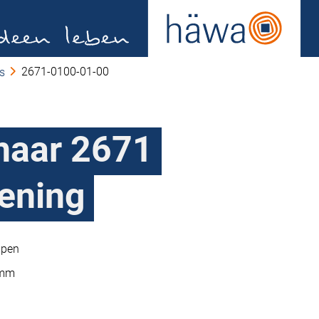
2671-0100-01-00
ls
chaar 2671
ening
ppen
 mm