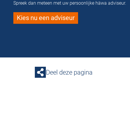
Spreek dan meteen met uw persoonlijke häwa adviseur.
Kies nu een adviseur
Deel deze pagina