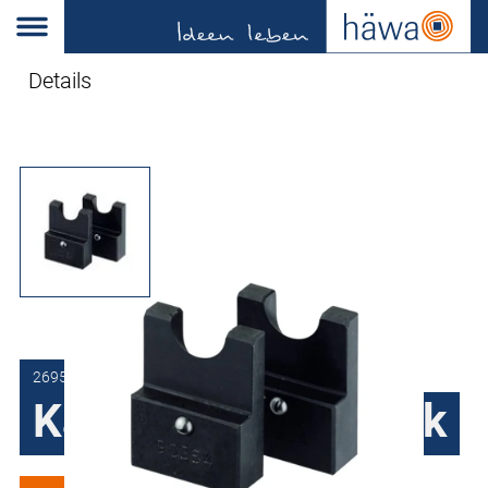
Details
2695-0012-03-54
Kabelknip-inzetstuk