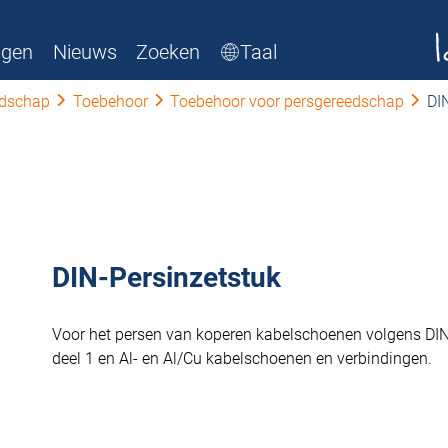
ngen
Nieuws
Zoeken
Taal
edschap
Toebehoor
Toebehoor voor persgereedschap
DI
DIN-Persinzetstuk
Voor het persen van koperen kabelschoenen volgens DI
deel 1 en Al- en Al/Cu kabelschoenen en verbindingen.