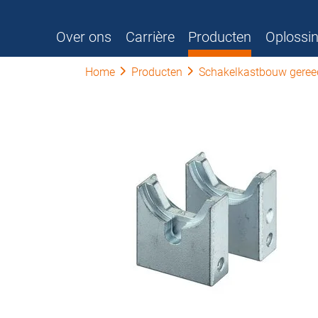
Over ons
Carrière
Producten
Oplossi
Home
Producten
Schakelkastbouw gere