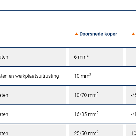
Doorsnede koper
2
aten
6 mm
2
ten en werkplaatsuitrusting
10 mm
2
aten
10/70 mm
-
2
aten
16/35 mm
-
2
aten
25/50 mm
1