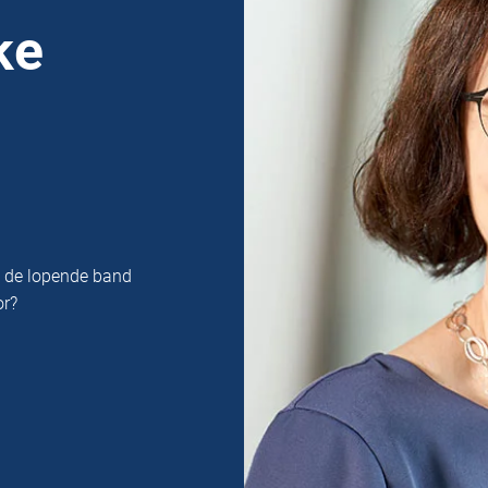
ke
n de lopende band
or?