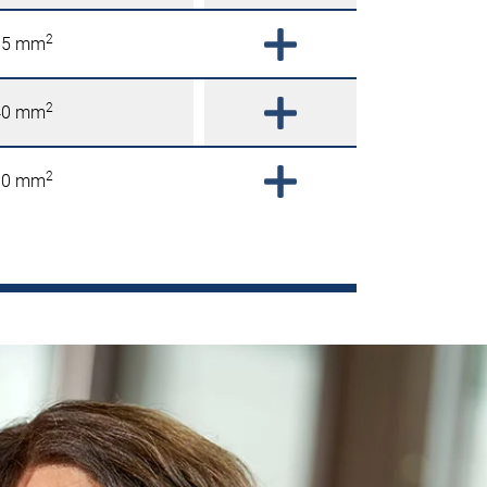
2
85 mm
2
40 mm
2
00 mm