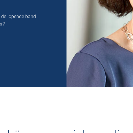
n de lopende band
or?