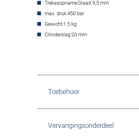
Trekasopname:
Draad 9,5 mm
max. druk:
450 bar
Gewicht:
1.5 kg
Cilinderslag:
20 mm
Toebehoor
Vervangingsonderdeel