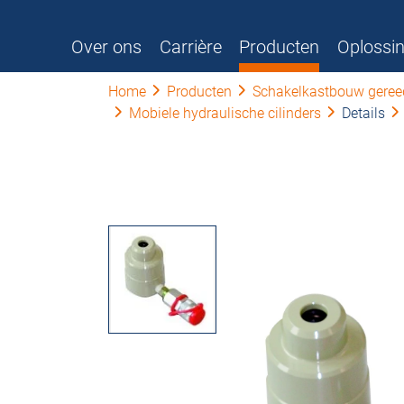
Over ons
Carrière
Producten
Oplossi
Home
Producten
Schakelkastbouw gere
Mobiele hydraulische cilinders
Details