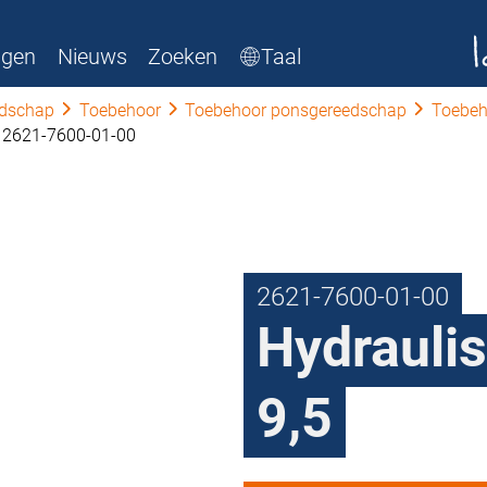
ngen
Nieuws
Zoeken
Taal
edschap
Toebehoor
Toebehoor ponsgereedschap
Toebeh
2621-7600-01-00
2621-7600-01-00
Hydraulis
9,5