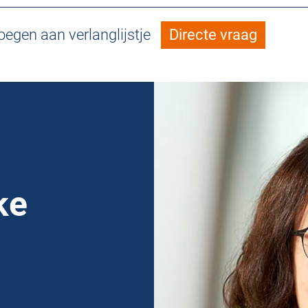
egen aan verlanglijstje
Directe vraag
ke