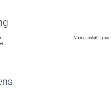
ng
r
Voor aansluiting aan
el.
ens