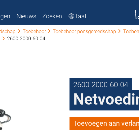
ngen
Nieuws
Zoeken
Taal
edschap
Toebehoor
Toebehoor ponsgereedschap
Toebeh
2600-2000-60-04
2600-2000-60-04
Netvoedi
Toevoegen aan verlang