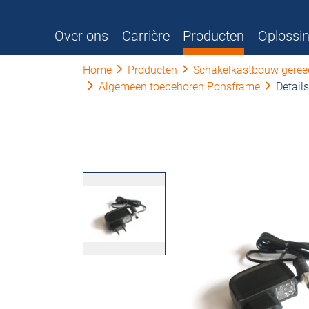
Over ons
Carrière
Producten
Oplossi
Home
Producten
Schakelkastbouw gere
Algemeen toebehoren Ponsframe
Details