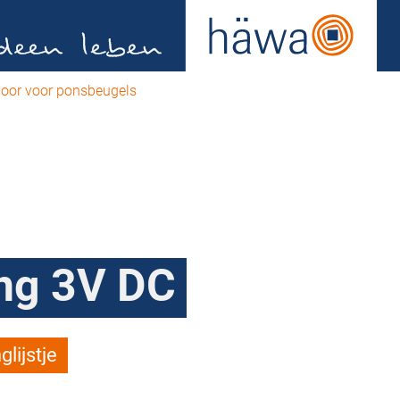
oor voor ponsbeugels
ng 3V DC
lijstje