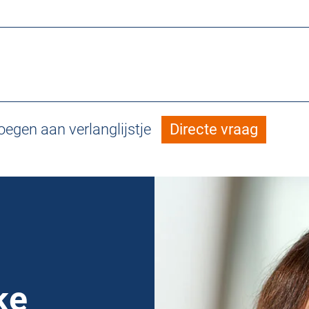
egen aan verlanglijstje
Directe vraag
ke