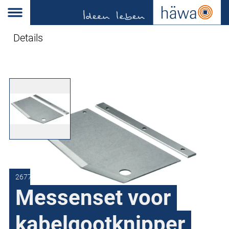
Details
2677-0300-05-00
Messenset voor
kabelgootknipper