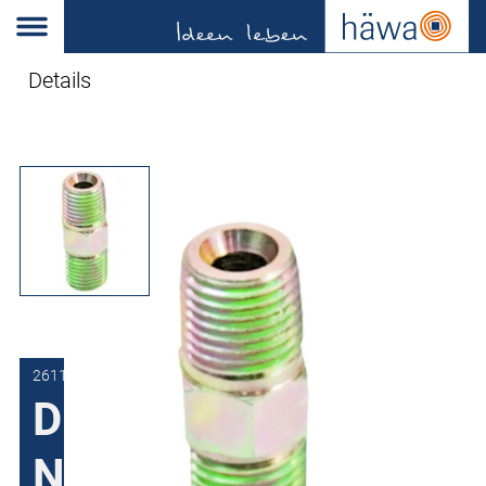
Details
2611-0102-04-00
Dubbelnippel 1/4"
NPT AG