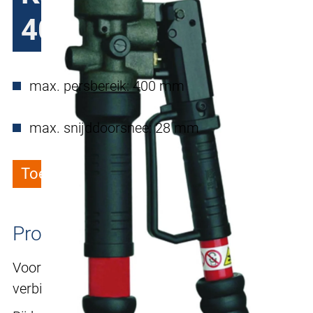
400
max. persbereik: 400 mm
max. snijddoorsnee: 28 mm
Toevoegen aan verlanglijstje
Productomschrijving
Voor het persen van kabelschoenen en
verbinders