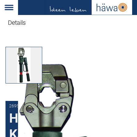
Details
2695-0401-02-00
Handhydraulische
Kabelschoenpers