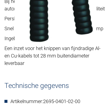
Bij het bereiken van druk opent de tang
automatisch = het waarborgen van de kwaliteit
Perskop 360° draaibaar
Snel werken door 2-traps hydraulischen pomp
Ingebouwd zekerheidsventiel
Een inzet voor het knippen van fijndradige Al-
en Cu-kabels tot 28 mm buitendiameter
leverbaar
Technische gegevens
Artikelnummer:
2695-0401-02-00