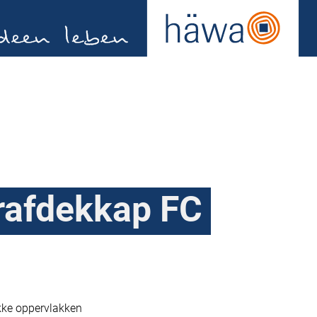
orafdekkap FC
kke oppervlakken