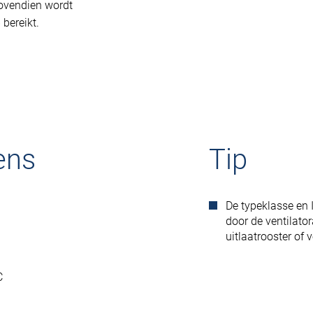
Bovendien wordt
bereikt.
ens
Tip
De typeklasse en 
door de ventilato
uitlaatrooster of v
°C