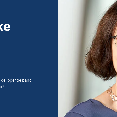
ke
n de lopende band
or?