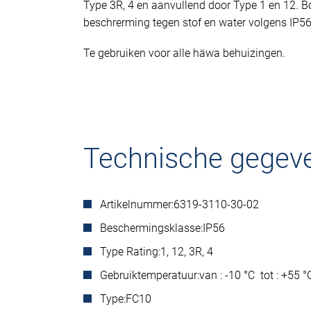
Type 3R, 4 en aanvullend door Type 1 en 12. 
beschrerming tegen stof en water volgens IP56 
Te gebruiken voor alle häwa behuizingen.
Technische gegev
Artikelnummer:
6319-3110-30-02
Beschermingsklasse:
IP56
Type Rating:
1, 12, 3R, 4
Gebruiktemperatuur:
van : -10 °C tot : +55 
Type:
FC10