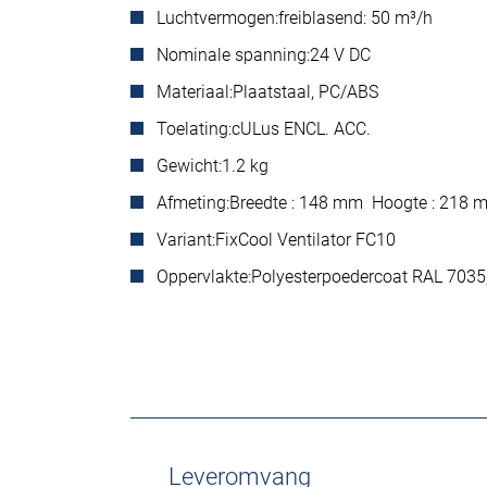
Luchtvermogen:
freiblasend: 50 m³/h
Nominale spanning:
24 V DC
Materiaal:
Plaatstaal, PC/ABS
Toelating:
cULus ENCL. ACC.
Gewicht:
1.2 kg
Afmeting:
Breedte : 148 mm Hoogte : 218 
Variant:
FixCool Ventilator FC10
Oppervlakte:
Polyesterpoedercoat RAL 7035,
Leveromvang