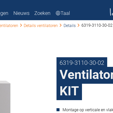
ngen
Nieuws
Zoeken
Taal
6319-3110-30-02
entilatoren
Details ventilatoren
Details
6319-3110-30-02
Ventilat
KIT
Montage op verticale en vla