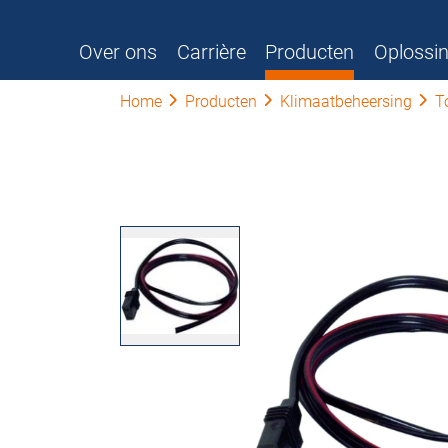
Over ons
Carrière
Producten
Oplossi
Home
Producten
Klimaatbeheersing
T