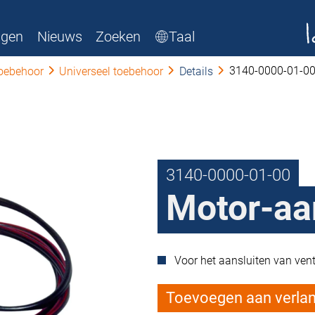
ngen
Nieuws
Zoeken
Taal
3140-0000-01-0
oebehoor
Universeel toebehoor
Details
3140-0000-01-00
Motor-aa
Voor het aansluiten van vent
Toevoegen aan verlang