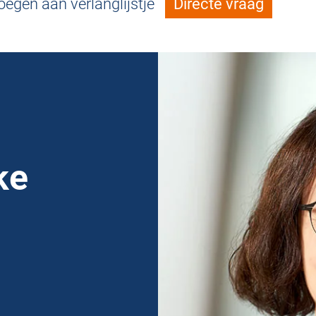
egen aan verlanglijstje
Directe vraag
ke