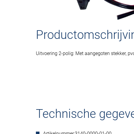
Productomschrijvi
Uitvoering 2-polig: Met aangegoten stekker, pv
Technische gegev
Artikelnummer:
3140-0000-01-00