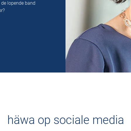
n de lopende band
or?
häwa op sociale media