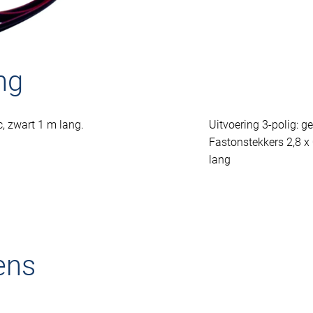
ng
c, zwart 1 m lang.
Uitvoering 3-polig: g
Fastonstekkers 2,8 x
lang
ens