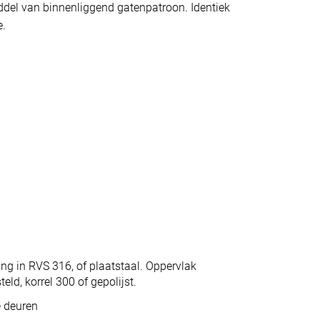
del van binnenliggend gatenpatroon. Identiek
e.
ing in RVS 316, of plaatstaal. Oppervlak
eld, korrel 300 of gepolijst.
e deuren