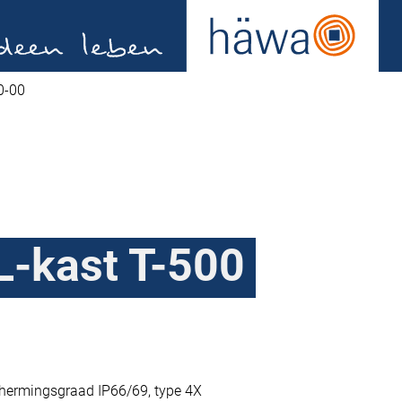
0-00
-kast T-500
chermingsgraad IP66/69, type 4X