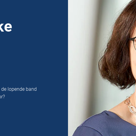
ke
n de lopende band
or?