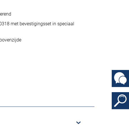
ierend
318 met bevestigingsset in speciaal
 bovenzijde