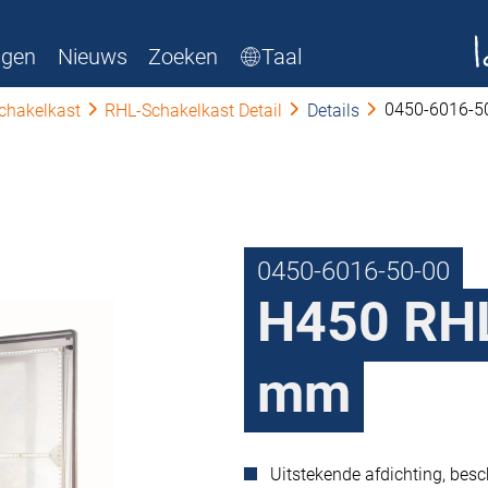
ngen
Nieuws
Zoeken
Taal
0450-6016-5
chakelkast
RHL-Schakelkast Detail
Details
0450-6016-50-00
H450 RHL
mm
Uitstekende afdichting, bes