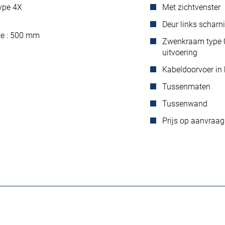
type 4X
Met zichtvenster
Deur links scharn
te : 500 mm
Zwenkraam type 0
uitvoering
Kabeldoorvoer in
Tussenmaten
Tussenwand
Prijs op aanvraag