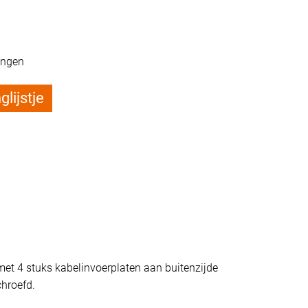
ingen
lijstje
et 4 stuks kabelinvoerplaten aan buitenzijde
chroefd.