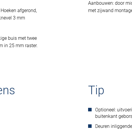
Aanbouwen: door mid
. Hoeken afgerond,
met zijwand montag
sknevel 3 mm
kige buis met twee
m in 25 mm raster.
ens
Tip
Optioneel: uitvoer
buitenkant geborst
Deuren inliggend