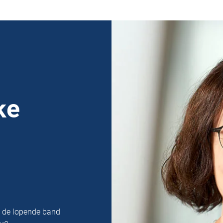
ke
n de lopende band