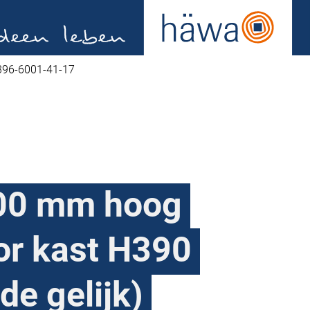
396-6001-41-17
00 mm hoog
or kast H390
de gelijk)