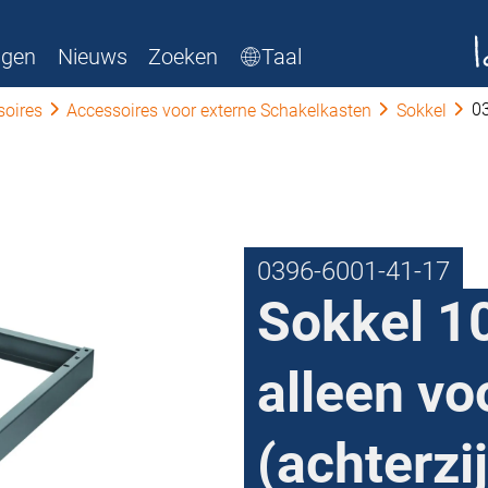
ngen
Nieuws
Zoeken
Taal
0
soires
Accessoires voor externe Schakelkasten
Sokkel
0396-6001-41-17
Sokkel 1
alleen vo
(achterzij