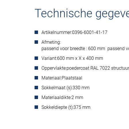
Technische gegev
Artikelnummer:
0396-6001-41-17
Afmeting:
passend voor breedte : 600 mm passend v
Variant:
600 mm x X x 400 mm
Oppervlakte:
poedercoat RAL 7022 structuu
Materiaal:
Plaatstaal
Sokkelmaat (s):
330 mm
Materiaaldikte:
2 mm
Sokkeldiepte (t):
375 mm