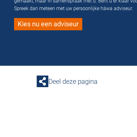
gemaakt, maar in samenspraak met u. Bent u er klaar vo
Spreek dan meteen met uw persoonlijke häwa adviseur.
Kies nu een adviseur
Deel deze pagina