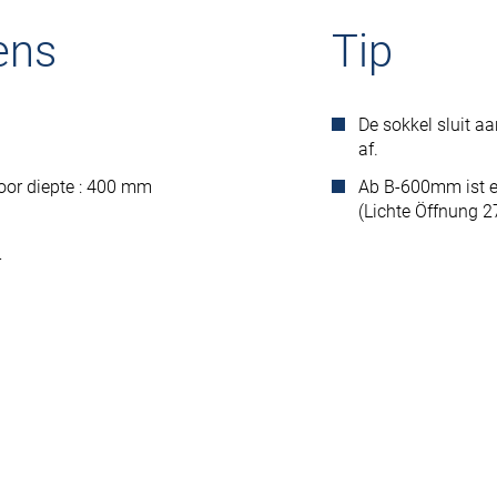
ens
Tip
De sokkel sluit aa
af.
oor diepte : 400 mm
Ab B-600mm ist e
(Lichte Öffnung 
r