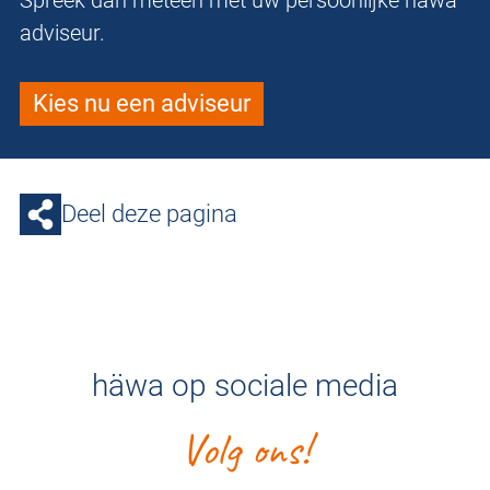
Spreek dan meteen met uw persoonlijke häwa
adviseur.
Kies nu een adviseur
Deel deze pagina
häwa op sociale media
Volg ons!