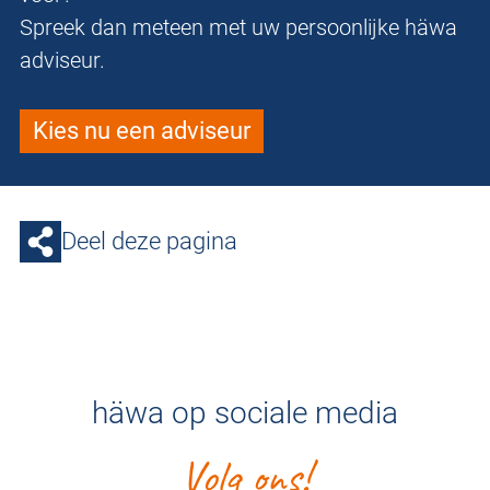
Spreek dan meteen met uw persoonlijke häwa
adviseur.
Kies nu een adviseur
Deel deze pagina
häwa op sociale media
Volg ons!