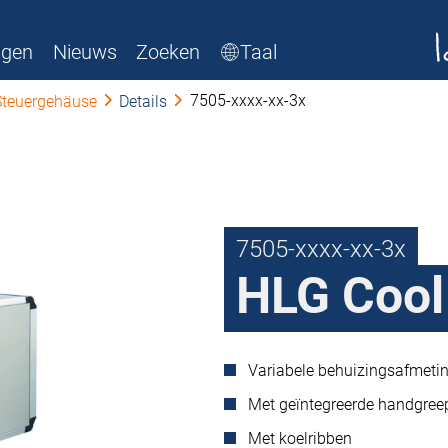
ngen
Nieuws
Zoeken
Taal
7505-xxxx-xx-3x
Steuergehäuse
Details
7505-xxxx-xx-3x
HLG Cool
Variabele behuizingsafmetin
Met geïntegreerde handgreep
Met koelribben