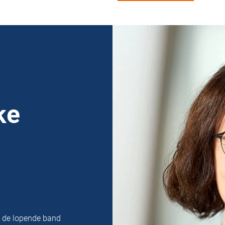
ke
n de lopende band