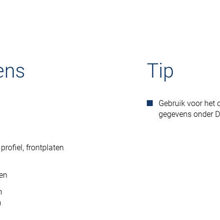
ens
Tip
Gebruik voor het 
gegevens onder 
profiel, frontplaten
ben
m
m