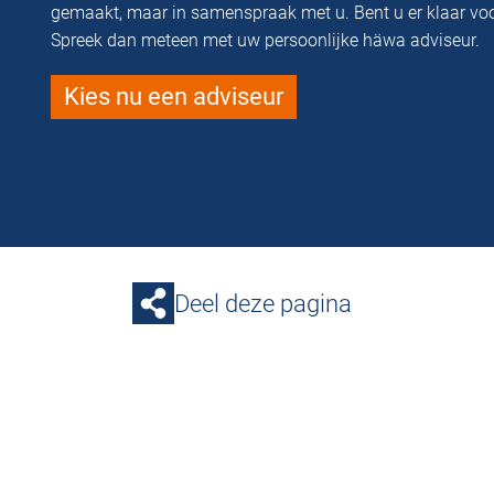
gemaakt, maar in samenspraak met u. Bent u er klaar vo
Spreek dan meteen met uw persoonlijke häwa adviseur.
Kies nu een adviseur
Deel deze pagina