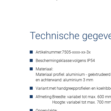
Technische gegev
Artikelnummer:
7505-xxxx-xx-3x
Beschermingsklasse:
volgens IP54
Materiaal:
Materiaal profiel: aluminium - geëxtrudeerd 
en achterwand: aluminium 3 mm
Variant:
met handgreepprofielen en koelrib
Afmeting:
Breedte: variabel tot max. 600 m
Hoogte: variabel tot max. 700 m
Oppervlakte: