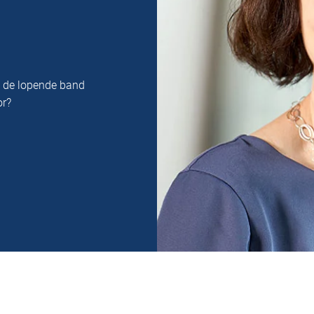
n de lopende band
or?