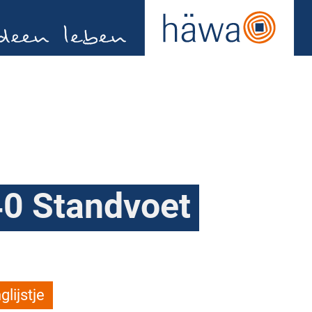
0 Standvoet
lijstje