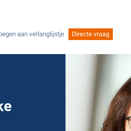
egen aan verlanglijstje
Directe vraag
ke