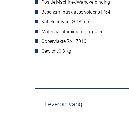
Positie:
Machine-/Wandverbinding
Beschermingsklasse:
volgens IP54
Kabeldoorvoer:
Ø 48 mm
Materiaal:
aluminium - gegoten
Oppervlakte:
RAL 7016
Gewicht:
0.8 kg
Leveromvang