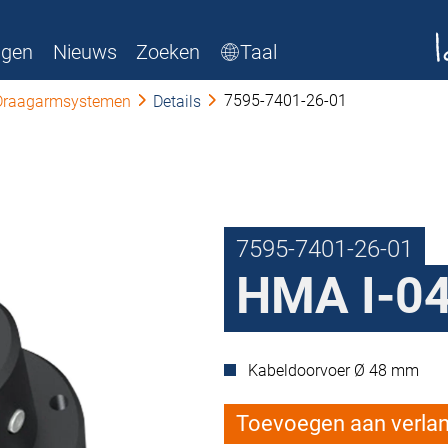
ngen
Nieuws
Zoeken
Taal
7595-7401-26-01
Draagarmsystemen
Details
7595-7401-26-01
HMA I-04
Kabeldoorvoer Ø 48 mm
Toevoegen aan verlang