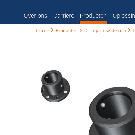
Over ons
Carrière
Producten
Oplossi
Home
Producten
Draagarmsystemen