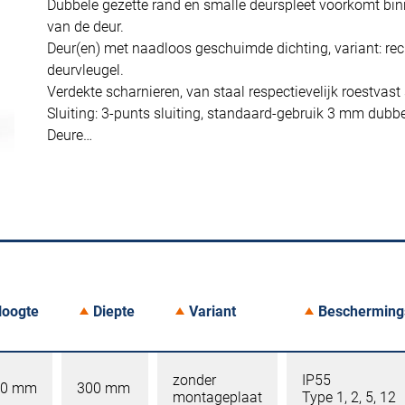
Dubbele gezette rand en smalle deurspleet voorkomt bin
van de deur.
Deur(en) met naadloos geschuimde dichting, variant: rec
deurvleugel.
Verdekte scharnieren, van staal respectievelijk roestvas
Sluiting: 3-punts sluiting, standaard-gebruik 3 mm dubb
Deure…
oogte
Diepte
Variant
Bescherming
zonder
IP55
00 mm
300 mm
montageplaat
Type 1, 2, 5, 12