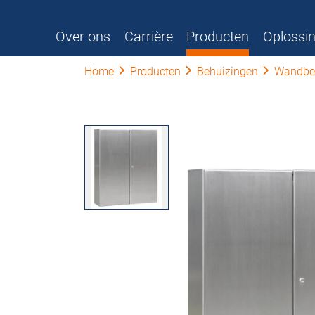
Over ons
Carrière
Producten
Oplossi
Home
Producten
Behuizingen
Wandbe