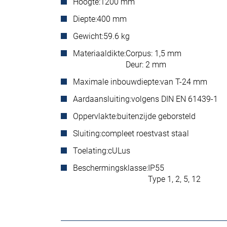
Hoogte:
1200 mm
Diepte:
400 mm
Gewicht:
59.6 kg
Materiaaldikte:
Corpus: 1,5 mm
Deur: 2 mm
Maximale inbouwdiepte:
van T-24 mm
Aardaansluiting:
volgens DIN EN 61439-1
Oppervlakte:
buitenzijde geborsteld
Sluiting:
compleet roestvast staal
Toelating:
cULus
Beschermingsklasse:
IP55
Type 1, 2, 5, 12