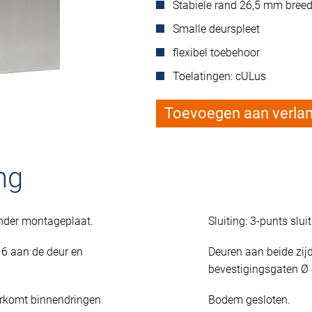
Stabiele rand 26,5 mm bree
Smalle deurspleet
flexibel toebehoor
Toelatingen: cULus
Toevoegen aan verlang
ng
nder montageplaat.
Sluiting: 3-punts sl
6 aan de deur en
Deuren aan beide zij
bevestigingsgaten Ø 
orkomt binnendringen
Bodem gesloten.