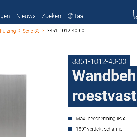
ngen
Nieuws
Zoeken
Taal
3351-1012-40-00
huizing
Serie 33
3351-1012-40-00
Wandbehu
roestvast
Max. bescherming IP55
180° verdekt scharnier