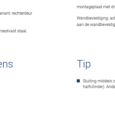
montageplaat met d
riant: rechterdeur
Wandbevestiging: ac
aan de wandbevestig
roestvast staal,
ens
Tip
Sluiting middels
halfcilinder). An