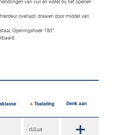
nendringen van vuil en water bij het openen
hterdeur overlapt, draaien door middel van
t staal, Openingshoek 180°.
elbaard.
Denk aan
sklasse
Toelating
cULus