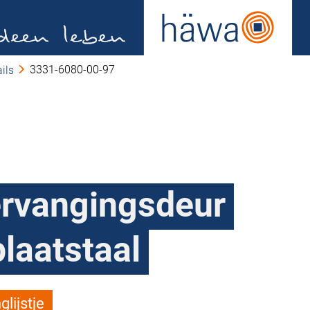
3331-6080-00-97
ils
ervangingsdeur
plaatstaal
lijstje