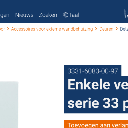
ngen
Nieuws
Zoeken
Taal
or
Accessoires voor externe wandbehuizing
Deuren
Deta
3331-6080-00-97
Enkele v
serie 33 
Toevoegen aan verlang