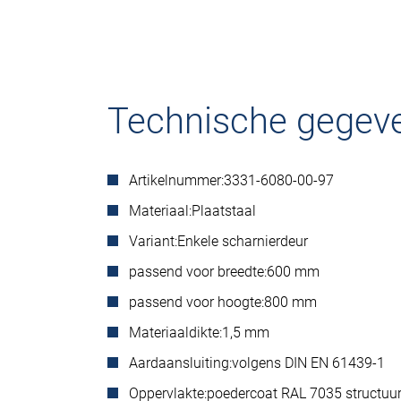
Technische gegev
Artikelnummer:
3331-6080-00-97
Materiaal:
Plaatstaal
Variant:
Enkele scharnierdeur
passend voor breedte:
600 mm
passend voor hoogte:
800 mm
Materiaaldikte:
1,5 mm
Aardaansluiting:
volgens DIN EN 61439-1
Oppervlakte:
poedercoat RAL 7035 structuu