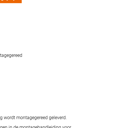
ntagegereed
ng wordt montagegereed geleverd.
ngen in de montagehandleiding voor