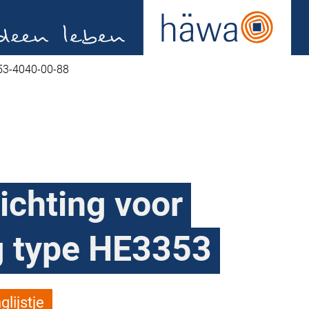
53-4040-00-88
ichting voor
g type HE3353
lijstje