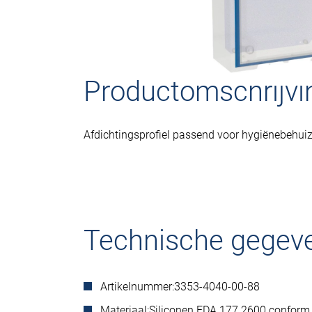
Productomschrijvi
Afdichtingsprofiel passend voor hygiënebehu
Technische gegev
Artikelnummer:
3353-4040-00-88
Materiaal:
Siliconen FDA 177.2600 conform