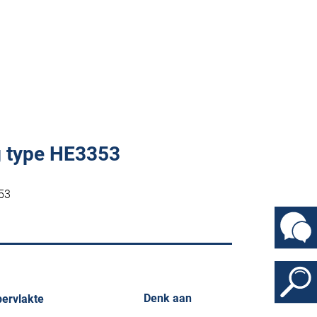
g type HE3353
353
Denk aan
ervlakte