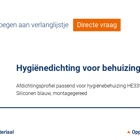
egen aan verlanglijstje
Directe vraag
Hygiënedichting voor behuizin
Afdichtingsprofiel passend voor hygiënebehuizing HE3
Siliconen blauw, montagegereed
eriaal
Opp