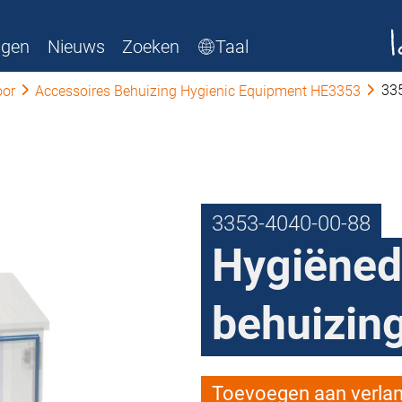
ngen
Nieuws
Zoeken
Taal
33
or
Accessoires Behuizing Hygienic Equipment HE3353
3353-4040-00-88
Hygiëned
behuizin
Toevoegen aan verlang