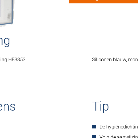
ng
izing HE3353
Siliconen blauw, mo
ens
Tip
De hygiënedichti
Volg de aanwijzi