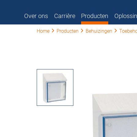
Over ons
Carrière
Producten
Oplossi
Home
Producten
Behuizingen
Toebeho