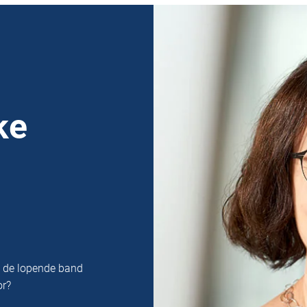
ke
n de lopende band
or?