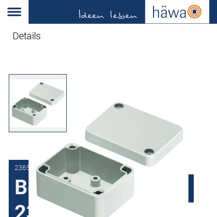
Details
2365-0505-03-00
Behuizing van ABS
2365