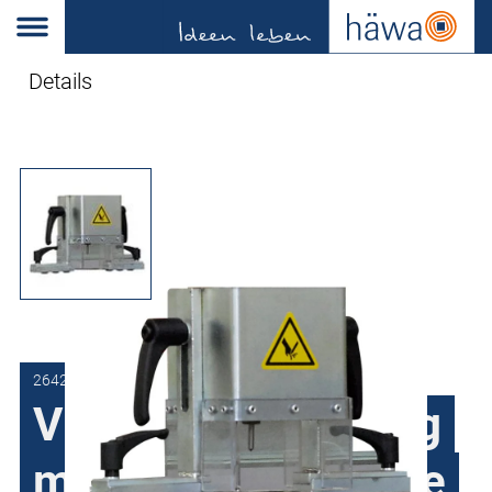
Details
2642-0202-01-00
Vingerbescherming
met afstroopfunctie