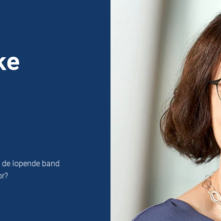
ke
n de lopende band
or?