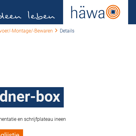
nvoer/-Montage/-Bewaren
Details
dner-box
ntatie en schrijfplateau ineen
lijstje