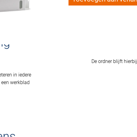
ng
De ordner blijft hierb
teren in iedere
 een werkblad
ens