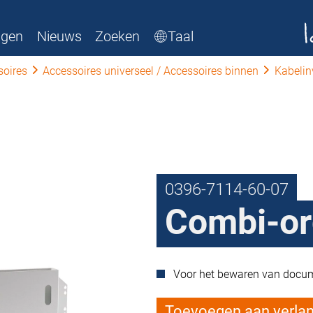
ngen
Nieuws
Zoeken
Taal
soires
Accessoires universeel / Accessoires binnen
Kabeli
0396-7114-60-07
Combi-or
Voor het bewaren van docume
Toevoegen aan verlang