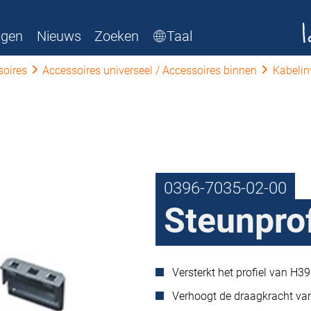
ngen
Nieuws
Zoeken
Taal
soires
Accessoires universeel / Accessoires binnen
Kabeli
0396-7035-02-00
Steunprof
Versterkt het profiel van H
Verhoogt de draagkracht van