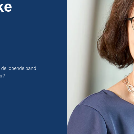
ke
n de lopende band
or?