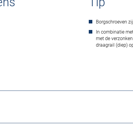
ens
Tip
Borgschroeven zijn
In combinatie met
met de verzonken
draagrail (diep) 