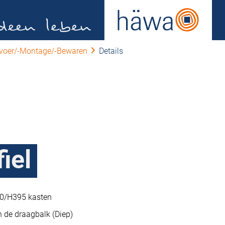
nvoer/-Montage/-Bewaren
Details
iel
390/H395 kasten
 de draagbalk (Diep)