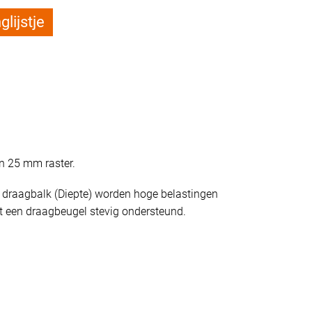
lijstje
n 25 mm raster.
 draagbalk (Diepte) worden hoge belastingen
et een draagbeugel stevig ondersteund.