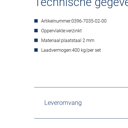
Technische gegev
Artikelnummer:
0396-7035-02-00
Oppervlakte:
verzinkt
Materiaal:
plaatstaal 2 mm
Laadvermogen:
400 kg/per set
Leveromvang