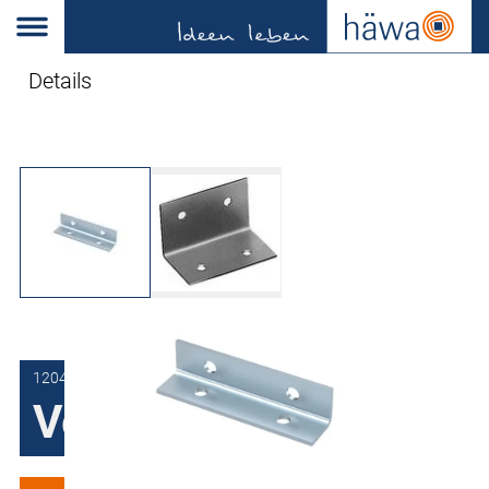
Details
1204-0106-30-00
Verbindingshoek