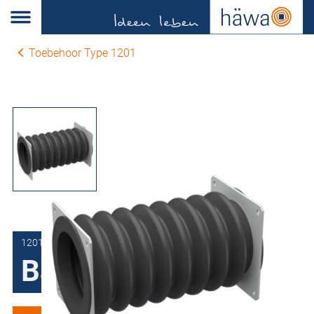
Toebehoor Type 1201
1201-1106-01-50
Balg