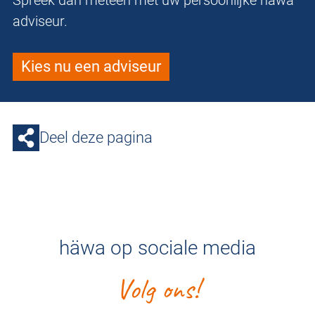
Spreek dan meteen met uw persoonlijke häwa
adviseur.
Kies nu een adviseur
Deel deze pagina
häwa op sociale media
Volg ons!