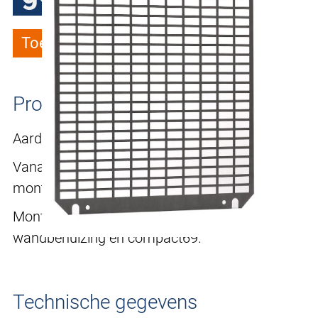
Toevoegen aan verlanglijstje
Productomschrijving
Aarding volgens DIN EN 61439-1.
Vanaf behuizing-breedte/hoogte >= 701
montageplaat 20 mm gezet.
Montageplaat geponst passend voor
wandbehuizing en compact69.
Technische gegevens