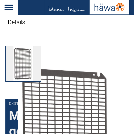
Details
0331-3030-00-03
Montageplaat
geponst