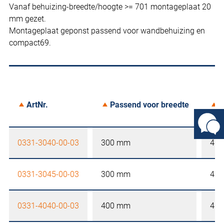
Vanaf behuizing-breedte/hoogte >= 701 montageplaat 20
mm gezet.
Montageplaat geponst passend voor wandbehuizing en
compact69.
ArtNr.
Passend voor breedte
P
0331-3040-00-03
300 mm
40
0331-3045-00-03
300 mm
45
0331-4040-00-03
400 mm
40