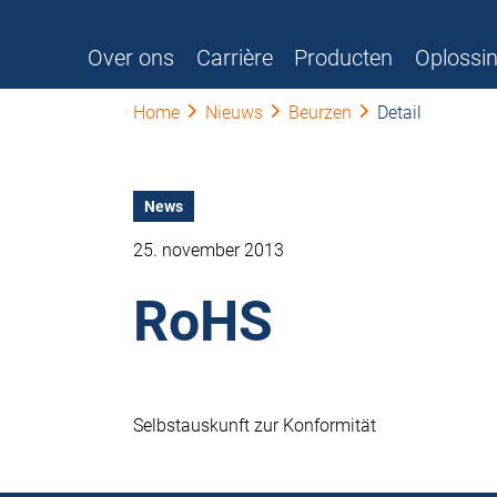
Over ons
Carrière
Producten
Oplossi
Home
Nieuws
Beurzen
Detail
News
25. november 2013
RoHS
Selbstauskunft zur Konformität