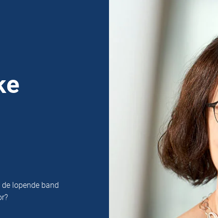
ke
n de lopende band
or?